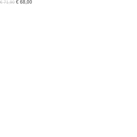
€
68,00
€
71,90