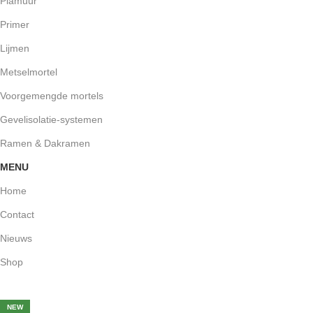
Plamuur
Primer
Lijmen
Metselmortel
Voorgemengde mortels
Gevelisolatie-systemen
Ramen & Dakramen
MENU
Home
Contact
Nieuws
Shop
-35%
-20%
-30%
-20%
-5%
NEW