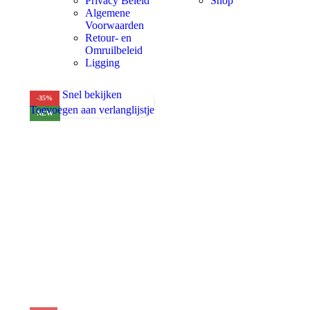
Privacy Beleid
Shop
Algemene
Voorwaarden
Retour- en
Omruilbeleid
Ligging
Snel bekijken
-35%
Toevoegen aan verlanglijstje
NEW