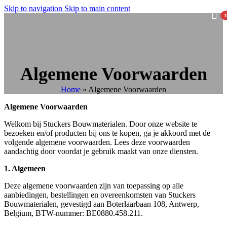
Skip to navigation
Skip to main content
Snelle levering van bouwmaterialen in België & Nederland
3
Algemene Voorwaarden
Home
»
Algemene Voorwaarden
Algemene Voorwaarden
Welkom bij Stuckers Bouwmaterialen. Door onze website te
bezoeken en/of producten bij ons te kopen, ga je akkoord met de
volgende algemene voorwaarden. Lees deze voorwaarden
aandachtig door voordat je gebruik maakt van onze diensten.
1. Algemeen
Deze algemene voorwaarden zijn van toepassing op alle
aanbiedingen, bestellingen en overeenkomsten van Stuckers
Bouwmaterialen, gevestigd aan Boterlaarbaan 108, Antwerp,
Belgium, BTW-nummer: BE0880.458.211.