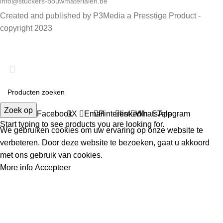
info@stuckers-bouwmaterialen.be
Created and published by P3Media a Presstige Product -
copyright 2023
Snelle levering van bouwmaterialen in België & Nederland
Zoek op
Facebook
X
Email
Pinterest
linkedin
WhatsApp
Telegram
Start typing to see products you are looking for.
We gebruiken cookies om uw ervaring op onze website te
verbeteren. Door deze website te bezoeken, gaat u akkoord
met ons gebruik van cookies.
More info
Accepteer