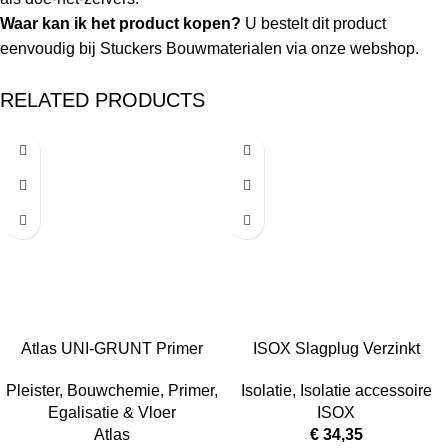
Waar kan ik het product kopen?
U bestelt dit product
eenvoudig bij Stuckers Bouwmaterialen via onze webshop.
RELATED PRODUCTS
Atlas UNI-GRUNT Primer
ISOX Slagplug Verzinkt
Wand & Vloer – Sterke
80mm (50st/pak)
Pleister
,
Bouwchemie
,
Primer
,
Isolatie
,
Isolatie accessoire
hechting voor elke
Egalisatie & Vloer
ISOX
ondergrond!
Atlas
€
34,35