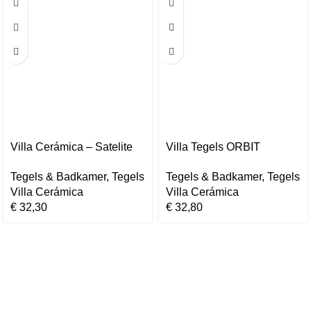
Villa Cerámica – Satelite
Villa Tegels ORBIT
Porseleinen Tegels –
NATURAL RC
Tegels & Badkamer
,
Tegels
Tegels & Badkamer
,
Tegels
60×60 cm
22,5×119,5cm
Villa Cerámica
Villa Cerámica
€
32,30
€
32,80