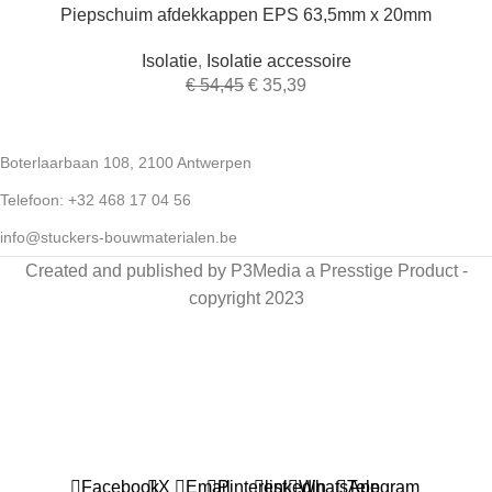
Piepschuim afdekkappen EPS 63,5mm x 20mm
Isolatie
,
Isolatie accessoire
€
54,45
€
35,39
Boterlaarbaan 108, 2100 Antwerpen
Telefoon: +32 468 17 04 56
info@stuckers-bouwmaterialen.be
Created and published by P3Media a Presstige Product -
copyright 2023
Snelle levering van bouwmaterialen in België & Nederland
Facebook
X
Email
Pinterest
linkedin
WhatsApp
Telegram