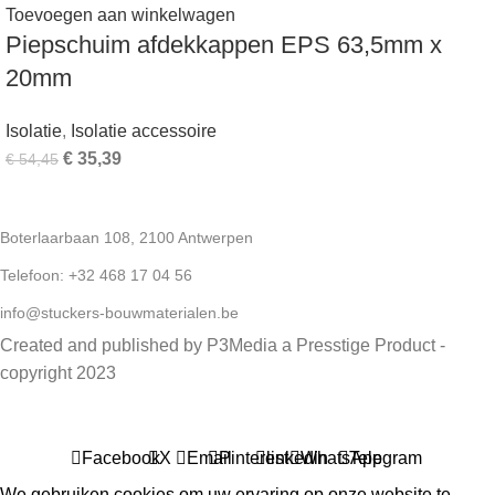
Toevoegen aan winkelwagen
Piepschuim afdekkappen EPS 63,5mm x
20mm
Isolatie
,
Isolatie accessoire
€
35,39
€
54,45
Boterlaarbaan 108, 2100 Antwerpen
Telefoon: +32 468 17 04 56
info@stuckers-bouwmaterialen.be
Created and published by P3Media a Presstige Product -
copyright 2023
Facebook
X
Email
Pinterest
linkedin
WhatsApp
Telegram
We gebruiken cookies om uw ervaring op onze website te