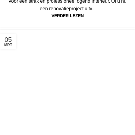
voor een strak en professioneel ogend interieur. Of u nu
een renovatieproject uitv...
VERDER LEZEN
05
MRT