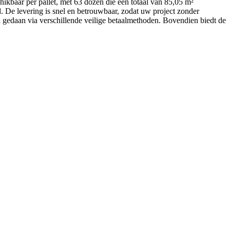
ikbaar per pallet, met 63 dozen die een totaal van 85,05 m²
 De levering is snel en betrouwbaar, zodat uw project zonder
 gedaan via verschillende veilige betaalmethoden. Bovendien biedt de