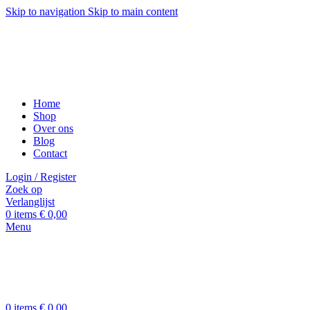
Skip to navigation
Skip to main content
Home
Shop
Over ons
Blog
Contact
Login / Register
Zoek op
Verlanglijst
0
items
€
0,00
Menu
0
items
€
0,00