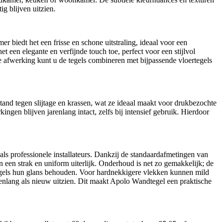
g blijven uitzien.
biedt het een frisse en schone uitstraling, ideaal voor een
 een elegante en verfijnde touch toe, perfect voor een stijlvol
e afwerking kunt u de tegels combineren met bijpassende vloertegels
and tegen slijtage en krassen, wat ze ideaal maakt voor drukbezochte
en blijven jarenlang intact, zelfs bij intensief gebruik. Hierdoor
als professionele installateurs. Dankzij de standaardafmetingen van
n een strak en uniform uiterlijk. Onderhoud is net zo gemakkelijk; de
egels hun glans behouden. Voor hardnekkigere vlekken kunnen mild
nlang als nieuw uitzien. Dit maakt Apolo Wandtegel een praktische