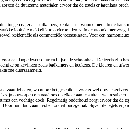
zorgen de duurzame materialen ervoor dat de tegels er jarenlang prachti
den toegepast, zoals badkamers, keukens en woonkamers. In de badkamer 
trakke look die makkelijk te onderhouden is. In de woonkamer voegt het
or zowel residentiële als commerciële toepassingen. Voor een harmonieuz
oor een lange levensduur en blijvende schoonheid. De tegels zijn best
chtige omgevingen zoals badkamers en keukens. De kleuren en afwerking
raktische duurzaamheid.
ale vaardigheden, waardoor het geschikt is voor zowel doe-het-zelvers 
s zijn ontworpen om naadloos op elkaar aan te sluiten, wat resulteert i
t met een vochtige doek. Regelmatig onderhoud zorgt ervoor dat de t
 Door hun duurzaamheid en onderhoudsgemak blijven de tegels er jare