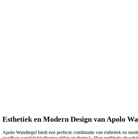
Esthetiek en Modern Design van Apolo Wa
Apolo Wandtegel biedt een perfecte combinatie van esthetiek en modern
naadloos aansluit bij diverse stijlen en thema’s. Hun verfijnde afwer