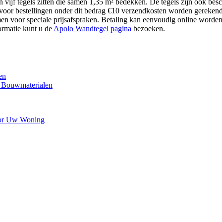
ijf tegels zitten die samen 1,35 m² bedekken. De tegels zijn ook besch
voor bestellingen onder dit bedrag €10 verzendkosten worden gerekend.
men voor speciale prijsafspraken. Betaling kan eenvoudig online worden
ormatie kunt u de
Apolo Wandtegel pagina
bezoeken.
en
s Bouwmaterialen
voor Uw Woning