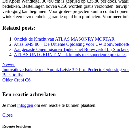
De Apolo Wandtegel 30×90 cm is geprijsd op €35,80 per doos, waarin v
bedekken. Bestellingen boven €250 worden gratis verzonden, terwijl 
vertraging kan beginnen. Voor grotere projecten kunt u contact opne
winkel een tevredenheidsgarantie op al hun producten. Voor meer inf
Related posts:
Ontdek de Kracht van ATLAS MASONRY MORTAR
Atlas SMS 80 – De Ultieme Oplossing voor Uw Bouwbehoeft
Aangepaste Openingsuren Tijdens het Bouwverlof bij Stucker
ATLAS UNI GRUNT: Maak kennis met superieure prestaties
Newer
Innovatieve Isolatie met AnputzLeiste 3D Pro: Perfecte Oplossing 
Back to list
Older
Crepi C6
Een reactie achterlaten
Je moet
inloggen
om een reactie te kunnen plaatsen.
Close
Recente berichten