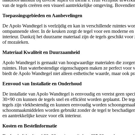
van de tegels creëren een visueel aantrekkelijke omgeving. Bovendien 
Toepassingsgebieden en Aanbevelingen
De Apolo Wandtegel is veelzijdig en kan in verschillende ruimtes wor
ontspannende sfeer. In de keuken zorgt de tegel voor een moderne en s
interieur. Dankzij het duurzame materiaal zijn de tegels geschikt vo
of mozaïeken.
Materiaal Kwaliteit en Duurzaamheid
Apolo Wandtegel is gemaakt van hoogwaardige materialen die zorgen v
ruimtes. Hun waterbestendige eigenschappen maken ze perfect voor vo
biedt de Apolo Wandtegel niet alleen esthetische waarde, maar ook p
Eenvoud van Installatie en Onderhoud
De installatie van Apolo Wandtegel is eenvoudig en vereist geen speci
30×90 cm kunnen de tegels snel en efficiënt worden geplaatst. De tegel
tegels zijn vlekbestendig en kunnen eenvoudig worden schoongemaak
schoonmaakmiddelen worden gebruikt zonder de tegel te beschadigen.
en aantrekkelijke keuze voor elk interieur.
Kosten en Bestelinformatie