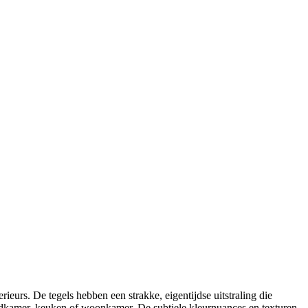
eurs. De tegels hebben een strakke, eigentijdse uitstraling die
 badkamer, keuken of woonkamer. De subtiele kleurnuances en texturen