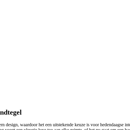
ndtegel
 design, waardoor het een uitstekende keuze is voor hedendaagse interi
king voegt een vleugje luxe toe aan elke ruimte, of het nu gaat om een