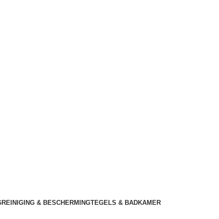
G
REINIGING & BESCHERMING
TEGELS & BADKAMER