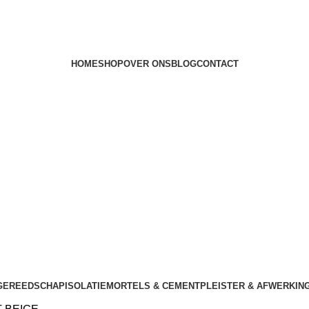
HOME
SHOP
OVER ONS
BLOG
CONTACT
GEREEDSCHAP
ISOLATIE
MORTELS & CEMENT
PLEISTER & AFWERKIN