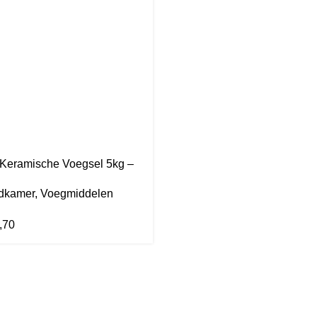
Keramische Voegsel 5kg –
lekbestendig
dkamer
,
Voegmiddelen
,70