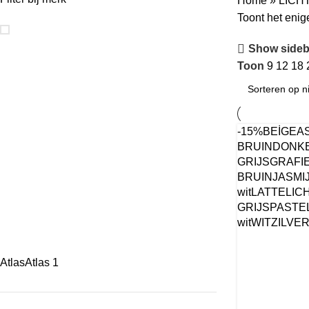
Home
»
LICH
Toont het enige
Show sideb
Toon
9
12
18
-15%
BEİGE
A
BRUIN
DONK
GRIJS
GRAFI
BRUIN
JASMI
wit
LATTE
LIC
GRIJS
PASTEL
wit
WIT
ZILVE
Atlas
Atlas
1