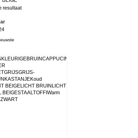
T BEIGE
 resultaat
ar
24
SKLEURIGE
BRUIN
CAPPUCINO
CEMENT
COCOA
DONKER
ER
ET
GRIJS
GRIJS-
JN
KASTANJE
Koud
HT BEIGE
LICHT BRUIN
LICHT
 BEIGE
STAAL
TOFFI
Warm
R
ZWART