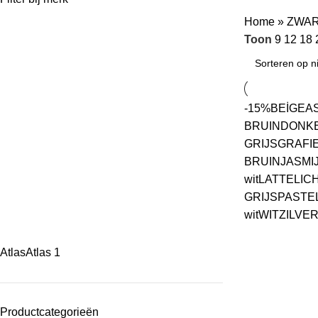
Home
»
ZWA
Toon
9
12
18
-15%
BEİGE
A
BRUIN
DONK
GRIJS
GRAFI
BRUIN
JASMI
wit
LATTE
LIC
GRIJS
PASTEL
wit
WIT
ZILVE
Atlas
Atlas
1
Productcategorieën