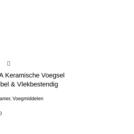
A Keramische Voegsel
ibel & Vlekbestendig
kamer
,
Voegmiddelen
0