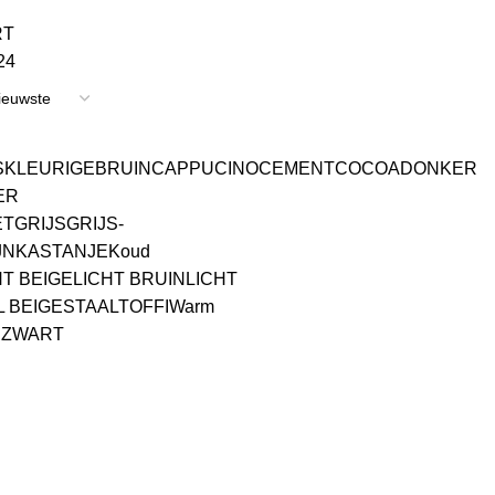
RT
24
SKLEURIGE
BRUIN
CAPPUCINO
CEMENT
COCOA
DONKER
ER
ET
GRIJS
GRIJS-
JN
KASTANJE
Koud
HT BEIGE
LICHT BRUIN
LICHT
 BEIGE
STAAL
TOFFI
Warm
R
ZWART