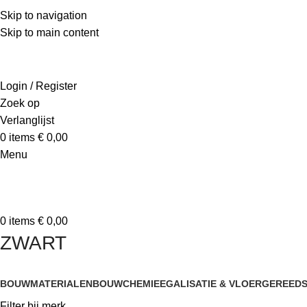
Skip to navigation
Skip to main content
Login / Register
Zoek op
Verlanglijst
0
items
€
0,00
Menu
0
items
€
0,00
ZWART
BOUWMATERIALEN
BOUWCHEMIE
EGALISATIE & VLOER
GEREED
Filter bij merk