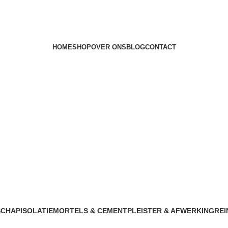
HOME
SHOP
OVER ONS
BLOG
CONTACT
SCHAP
ISOLATIE
MORTELS & CEMENT
PLEISTER & AFWERKING
REI