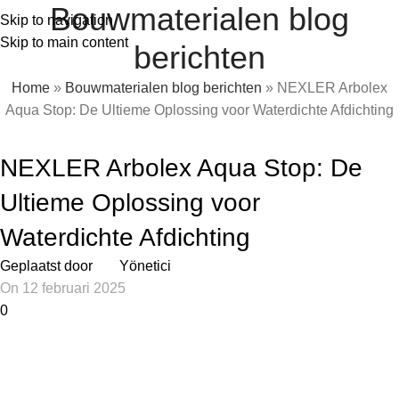
Bouwmaterialen blog
Snelle levering van bouwmaterialen in België & Nederland
Skip to navigation
Skip to main content
berichten
Home
»
Bouwmaterialen blog berichten
»
NEXLER Arbolex
Aqua Stop: De Ultieme Oplossing voor Waterdichte Afdichting
BLOG
NEXLER Arbolex Aqua Stop: De
Ultieme Oplossing voor
Waterdichte Afdichting
Geplaatst door
Yönetici
On 12 februari 2025
0