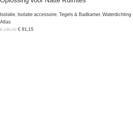
Oplossing voor Natte Ruimtes
Isolatie
,
Isolatie accessoire
,
Tegels & Badkamer
,
Waterdichting
Atlas
€
91,15
€
130,20