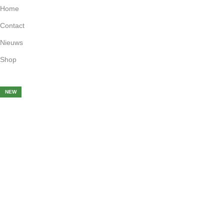
Home
Contact
Nieuws
Shop
-35%
-20%
-30%
-20%
-5%
NEW